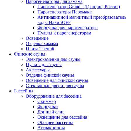
Парогенераторы для хамама
Парогенератор Grandis (Грандис, Россия)
Парогенераторы Паромакс
Антинакипной магнитный преобразователь
воды НакипOFF
Форсунка для парогенератора
Пульты к парогенераторам
Освещение
Отделка хамама
Плита Thermit
Финские сауны
Электрокаменки для сауны
Пульты для сауны
Аксессуары
Отделка финской сауны
Освещение для финской сауны
Стеклянные двери для сауны
Бассейны
Оборудование для бассейна
Скиммер
Форсунки
Донный слив
Освещение для бассейна
Обогрев бассейна
Аттракционы