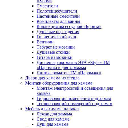
«Хром»
Смесители
Полотенцесушители
Настенные смесители
Комплекты для ванны
Коллекция аксессуаров «Бронза»
Душевые ограждения
Гигиенический душ
Вентили
Табурет из мозаики
Душевые стойки
Гитара из мозаики
Диспенсер ароматов ЭУА «Style» ТМ
«Паромакс» для хаммама
Линия ароматов ТМ «Паромакс»
Двери для хамама из стекла
Монтаж оборудования для хамама
Монтаж электросетей и освещения для
хамама
Гидроизоляция помещения под хамам
Теплоизоляций помещений под хамам
Мебель для хамама на заказ
Лежак для хамама
Свод для хамама
Душ для хамама