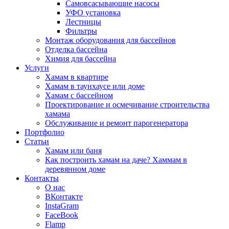
Самовсасывающие насосы
УФО установка
Лестницы
Фильтры
Монтаж оборудования для бассейнов
Отделка бассейна
Химия для бассейна
Услуги
Хамам в квартире
Хамам в таунхаусе или доме
Хамам с бассейном
Проектирование и осмечивание строительства
хамама
Обслуживание и ремонт парогенератора
Портфолио
Статьи
Хамам или баня
Как построить хамам на даче? Хаммам в
деревянном доме
Контакты
О нас
ВКонтакте
InstaGram
FaceBook
Flamp