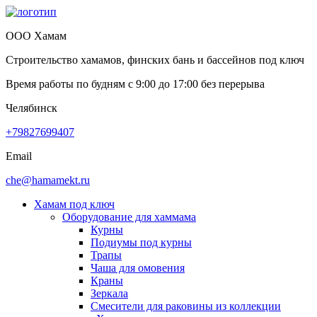
ООО Хамам
Строительство хамамов, финских бань и бассейнов под ключ
Время работы по будням с
9:00
до
17:00
без перерыва
Челябинск
+79827699407
Email
che@hamamekt.ru
Хамам под ключ
Оборудование для хаммама
Курны
Подиумы под курны
Трапы
Чаша для омовения
Краны
Зеркала
Смесители для раковины из коллекции