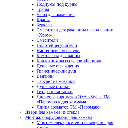
Подиумы под курны
Трапы
Чаша для омовения
Краны
Зеркала
Смесители для раковины из коллекции
«Хром»
Смесители
Полотенцесушители
Настенные смесители
Комплекты для ванны
Коллекция аксессуаров «Бронза»
Душевые ограждения
Гигиенический душ
Вентили
Табурет из мозаики
Душевые стойки
Гитара из мозаики
Диспенсер ароматов ЭУА «Style» ТМ
«Паромакс» для хаммама
Линия ароматов ТМ «Паромакс»
Двери для хамама из стекла
Монтаж оборудования для хамама
Монтаж электросетей и освещения для
хамама