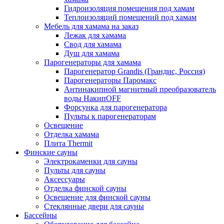
Гидроизоляция помещения под хамам
Теплоизоляций помещений под хамам
Мебель для хамама на заказ
Лежак для хамама
Свод для хамама
Душ для хамама
Парогенераторы для хамама
Парогенератор Grandis (Грандис, Россия)
Парогенераторы Паромакс
Антинакипной магнитный преобразователь
воды НакипOFF
Форсунка для парогенератора
Пульты к парогенераторам
Освещение
Отделка хамама
Плита Thermit
Финские сауны
Электрокаменки для сауны
Пульты для сауны
Аксессуары
Отделка финской сауны
Освещение для финской сауны
Стеклянные двери для сауны
Бассейны