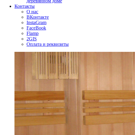
деревянном доме
Контакты
О нас
ВКонтакте
InstaGram
FaceBook
Flamp
2GIS
Оплата и реквизиты