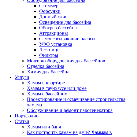
Оборудование для бассейна
Скиммер
Форсунки
Донный слив
Освещение для бассейна
Обогрев бассейна
Аттракционы
Самовсасывающие насосы
УФО установка
Лестницы
Фильтры
Монтаж оборудования для бассейнов
Отделка бассейна
Химия для бассейна
Услуги
Хамам в квартире
Хамам в таунхаусе или доме
Хамам с бассейном
Проектирование и осмечивание строительства
хамама
Обслуживание и ремонт парогенератора
Портфолио
Статьи
Хамам или баня
Как построить хамам на даче? Хаммам в