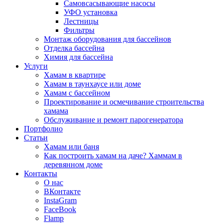
Самовсасывающие насосы
УФО установка
Лестницы
Фильтры
Монтаж оборудования для бассейнов
Отделка бассейна
Химия для бассейна
Услуги
Хамам в квартире
Хамам в таунхаусе или доме
Хамам с бассейном
Проектирование и осмечивание строительства
хамама
Обслуживание и ремонт парогенератора
Портфолио
Статьи
Хамам или баня
Как построить хамам на даче? Хаммам в
деревянном доме
Контакты
О нас
ВКонтакте
InstaGram
FaceBook
Flamp