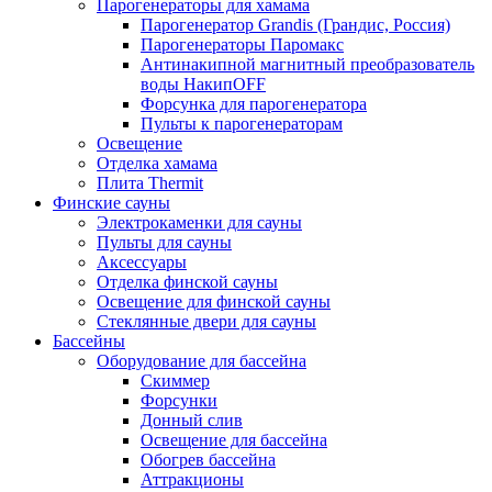
Парогенераторы для хамама
Парогенератор Grandis (Грандис, Россия)
Парогенераторы Паромакс
Антинакипной магнитный преобразователь
воды НакипOFF
Форсунка для парогенератора
Пульты к парогенераторам
Освещение
Отделка хамама
Плита Thermit
Финские сауны
Электрокаменки для сауны
Пульты для сауны
Аксессуары
Отделка финской сауны
Освещение для финской сауны
Стеклянные двери для сауны
Бассейны
Оборудование для бассейна
Скиммер
Форсунки
Донный слив
Освещение для бассейна
Обогрев бассейна
Аттракционы