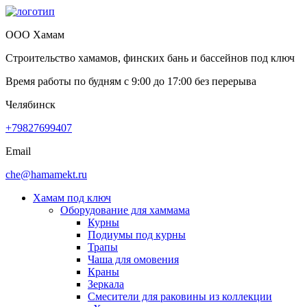
ООО Хамам
Строительство хамамов, финских бань и бассейнов под ключ
Время работы по будням с
9:00
до
17:00
без перерыва
Челябинск
+79827699407
Email
che@hamamekt.ru
Хамам под ключ
Оборудование для хаммама
Курны
Подиумы под курны
Трапы
Чаша для омовения
Краны
Зеркала
Смесители для раковины из коллекции