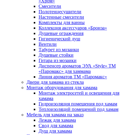
«Хром»
Смесители
Полотенцесушители
Настенные смесители
Комплекты для ванны
Коллекция аксессуаров «Бронза»
Душевые ограждения
Гигиенический душ
Вентили
Табурет из мозаики
Душевые стойки
Гитара из мозаики
Диспенсер ароматов ЭУА «Style» ТМ
«Паромакс» для хаммама
Линия ароматов ТМ «Паромакс»
Двери для хамама из стекла
Монтаж оборудования для хамама
Монтаж электросетей и освещения для
хамама
Гидроизоляция помещения под хамам
Теплоизоляций помещений под хамам
Мебель для хамама на заказ
Лежак для хамама
Свод для хамама
Душ для хамама