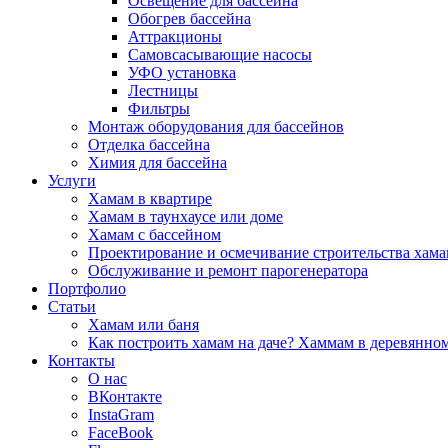
Освещение для бассейна
Обогрев бассейна
Аттракционы
Самовсасывающие насосы
УФО установка
Лестницы
Фильтры
Монтаж оборудования для бассейнов
Отделка бассейна
Химия для бассейна
Услуги
Хамам в квартире
Хамам в таунхаусе или доме
Хамам с бассейном
Проектирование и осмечивание строительства хама
Обслуживание и ремонт парогенератора
Портфолио
Статьи
Хамам или баня
Как построить хамам на даче? Хаммам в деревянно
Контакты
О нас
ВКонтакте
InstaGram
FaceBook