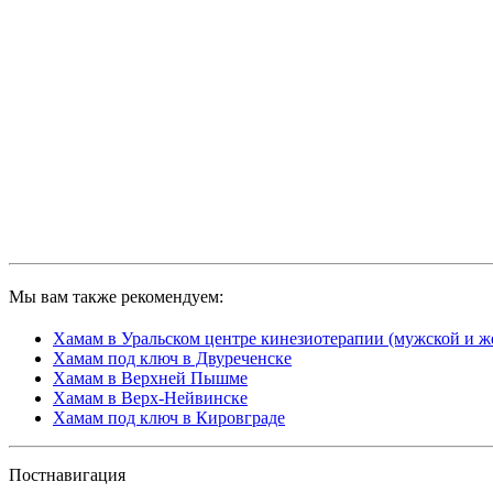
Мы вам также рекомендуем:
Хамам в Уральском центре кинезиотерапии (мужской и ж
Хамам под ключ в Двуреченске
Хамам в Верхней Пышме
Хамам в Верх-Нейвинске
Хамам под ключ в Кировграде
Постнавигация