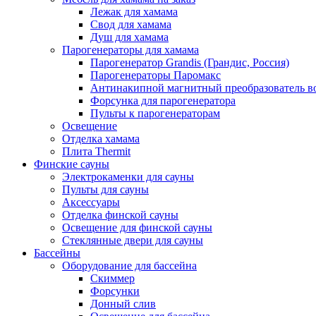
Лежак для хамама
Свод для хамама
Душ для хамама
Парогенераторы для хамама
Парогенератор Grandis (Грандис, Россия)
Парогенераторы Паромакс
Антинакипной магнитный преобразователь 
Форсунка для парогенератора
Пульты к парогенераторам
Освещение
Отделка хамама
Плита Thermit
Финские сауны
Электрокаменки для сауны
Пульты для сауны
Аксессуары
Отделка финской сауны
Освещение для финской сауны
Стеклянные двери для сауны
Бассейны
Оборудование для бассейна
Скиммер
Форсунки
Донный слив