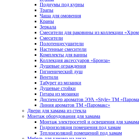
Подиумы под курны
Трапы
Чаша для омовения
Краны
Зеркала
Смесители для раковины из коллекции «Хром
Смесители
Полотенцесушители
Настенные смесители
Комплекты для ванны
Коллекция аксессуаров «Бронза»
Душевые ограждения
Гигиенический душ
Вентили
Табурет из мозаики
Душевые стойки
Гитара из мозаики
Диспенсер ароматов ЭУА «Style» ТМ «Парома
Линия ароматов ТМ «Паромакс»
Двери для хамама из стекла
Монтаж оборудования для хамама
Монтаж электросетей и освещения для хамам
Гидроизоляция помещения под хамам
Теплоизоляций помещений под хамам
Мебель для хамама на заказ