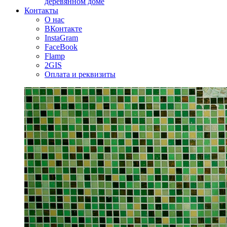
деревянном доме
Контакты
О нас
ВКонтакте
InstaGram
FaceBook
Flamp
2GIS
Оплата и реквизиты