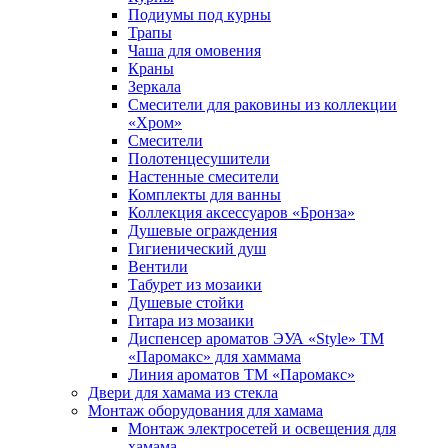
Подиумы под курны
Трапы
Чаша для омовения
Краны
Зеркала
Смесители для раковины из коллекции
«Хром»
Смесители
Полотенцесушители
Настенные смесители
Комплекты для ванны
Коллекция аксессуаров «Бронза»
Душевые ограждения
Гигиенический душ
Вентили
Табурет из мозаики
Душевые стойки
Гитара из мозаики
Диспенсер ароматов ЭУА «Style» ТМ
«Паромакс» для хаммама
Линия ароматов ТМ «Паромакс»
Двери для хамама из стекла
Монтаж оборудования для хамама
Монтаж электросетей и освещения для
хамама