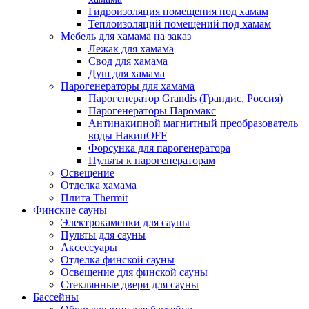
Гидроизоляция помещения под хамам
Теплоизоляций помещений под хамам
Мебель для хамама на заказ
Лежак для хамама
Свод для хамама
Душ для хамама
Парогенераторы для хамама
Парогенератор Grandis (Грандис, Россия)
Парогенераторы Паромакс
Антинакипной магнитный преобразователь
воды НакипOFF
Форсунка для парогенератора
Пульты к парогенераторам
Освещение
Отделка хамама
Плита Thermit
Финские сауны
Электрокаменки для сауны
Пульты для сауны
Аксессуары
Отделка финской сауны
Освещение для финской сауны
Стеклянные двери для сауны
Бассейны