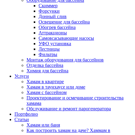
Оборудование для бассейна
Скиммер
Форсунки
Донный слив
Освещение для бассейна
Обогрев бассейна
Аттракционы
Самовсасывающие насосы
УФО установка
Лестницы
Фильтры
Монтаж оборудования для бассейнов
Отделка бассейна
Химия для бассейна
Услуги
Хамам в квартире
Хамам в таунхаусе или доме
Хамам с бассейном
Проектирование и осмечивание строительства
хамама
Обслуживание и ремонт парогенератора
Портфолио
Статьи
Хамам или баня
Как построить хамам на даче? Хаммам в