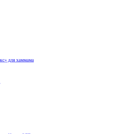
кс» для хаммама
а