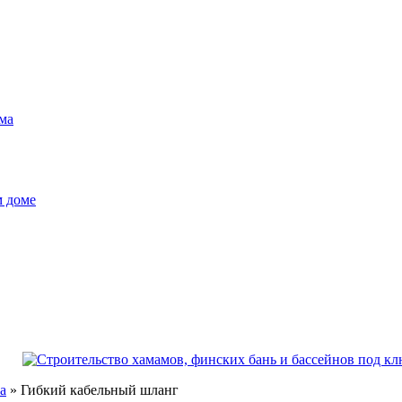
ма
м доме
а
»
Гибкий кабельный шланг