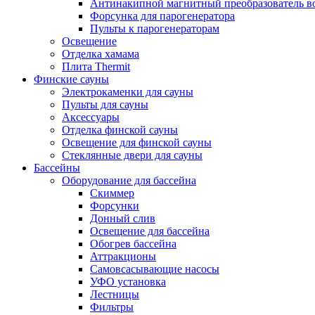
Антинакипной магнитный преобразователь 
Форсунка для парогенератора
Пульты к парогенераторам
Освещение
Отделка хамама
Плита Thermit
Финские сауны
Электрокаменки для сауны
Пульты для сауны
Аксессуары
Отделка финской сауны
Освещение для финской сауны
Стеклянные двери для сауны
Бассейны
Оборудование для бассейна
Скиммер
Форсунки
Донный слив
Освещение для бассейна
Обогрев бассейна
Аттракционы
Самовсасывающие насосы
УФО установка
Лестницы
Фильтры