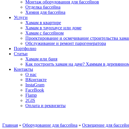
Монтаж оборудования для бассейнов
Отделка бассейна
Химия для бассейна
Услуги
Хамам в квартире
Хамам в таунхаусе или доме
Хамам с бассейном
Проектирование и осмечивание строительства хама
Обслуживание и ремонт парогенератора
Портфолио
Статьи
Хамам или баня
Как построить хамам на даче? Хаммам в деревянно
Контакты
О нас
ВКонтакте
InstaGram
FaceBook
Flamp
2GIS
Оплата и реквизиты
Главная
»
Оборудование для бассейна
»
Освещение для бассейн