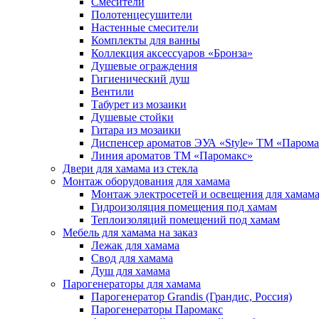
Смесители
Полотенцесушители
Настенные смесители
Комплекты для ванны
Коллекция аксессуаров «Бронза»
Душевые ограждения
Гигиенический душ
Вентили
Табурет из мозаики
Душевые стойки
Гитара из мозаики
Диспенсер ароматов ЭУА «Style» ТМ «Парома
Линия ароматов ТМ «Паромакс»
Двери для хамама из стекла
Монтаж оборудования для хамама
Монтаж электросетей и освещения для хамам
Гидроизоляция помещения под хамам
Теплоизоляций помещений под хамам
Мебель для хамама на заказ
Лежак для хамама
Свод для хамама
Душ для хамама
Парогенераторы для хамама
Парогенератор Grandis (Грандис, Россия)
Парогенераторы Паромакс