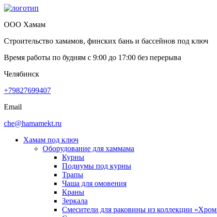
ООО Хамам
Строительство хамамов, финских бань и бассейнов под ключ
Время работы по будням с
9:00
до
17:00
без перерыва
Челябинск
+79827699407
Email
che@hamamekt.ru
Хамам под ключ
Оборудование для хаммама
Курны
Подиумы под курны
Трапы
Чаша для омовения
Краны
Зеркала
Смесители для раковины из коллекции «Хром