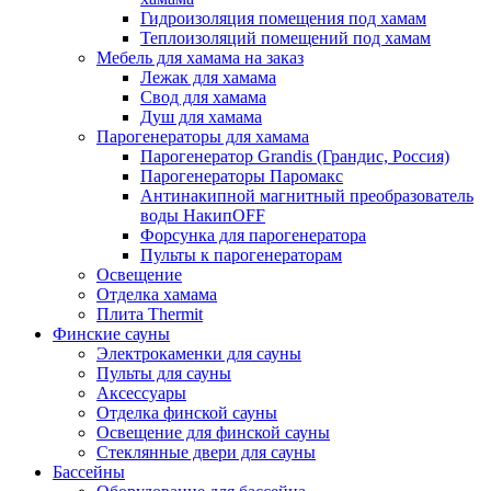
Гидроизоляция помещения под хамам
Теплоизоляций помещений под хамам
Мебель для хамама на заказ
Лежак для хамама
Свод для хамама
Душ для хамама
Парогенераторы для хамама
Парогенератор Grandis (Грандис, Россия)
Парогенераторы Паромакс
Антинакипной магнитный преобразователь
воды НакипOFF
Форсунка для парогенератора
Пульты к парогенераторам
Освещение
Отделка хамама
Плита Thermit
Финские сауны
Электрокаменки для сауны
Пульты для сауны
Аксессуары
Отделка финской сауны
Освещение для финской сауны
Стеклянные двери для сауны
Бассейны