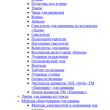
Подиумы под курны
Трапы
Чаша для омовения
Краны
Зеркала
Смесители для раковины из коллекции
«Хром»
Смесители
Полотенцесушители
Настенные смесители
Комплекты для ванны
Коллекция аксессуаров «Бронза»
Душевые ограждения
Гигиенический душ
Вентили
Табурет из мозаики
Душевые стойки
Гитара из мозаики
Диспенсер ароматов ЭУА «Style» ТМ
«Паромакс» для хаммама
Линия ароматов ТМ «Паромакс»
Двери для хамама из стекла
Монтаж оборудования для хамама
Монтаж электросетей и освещения для
хамама