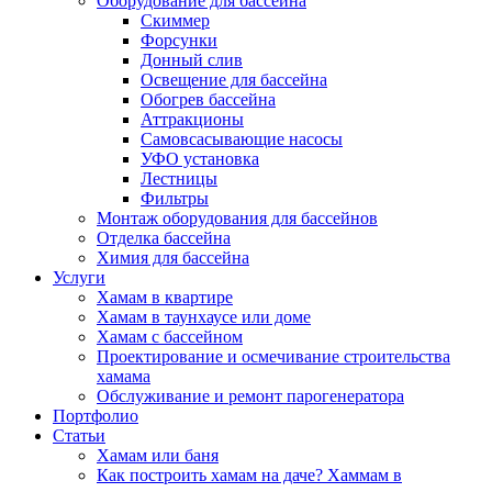
Оборудование для бассейна
Скиммер
Форсунки
Донный слив
Освещение для бассейна
Обогрев бассейна
Аттракционы
Самовсасывающие насосы
УФО установка
Лестницы
Фильтры
Монтаж оборудования для бассейнов
Отделка бассейна
Химия для бассейна
Услуги
Хамам в квартире
Хамам в таунхаусе или доме
Хамам с бассейном
Проектирование и осмечивание строительства
хамама
Обслуживание и ремонт парогенератора
Портфолио
Статьи
Хамам или баня
Как построить хамам на даче? Хаммам в