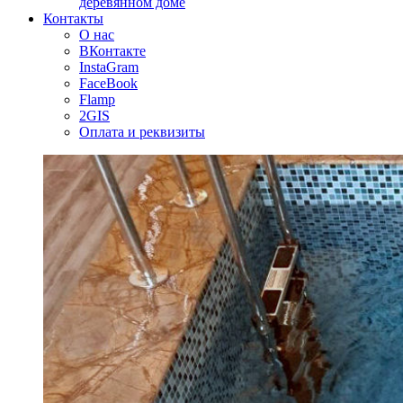
деревянном доме
Контакты
О нас
ВКонтакте
InstaGram
FaceBook
Flamp
2GIS
Оплата и реквизиты