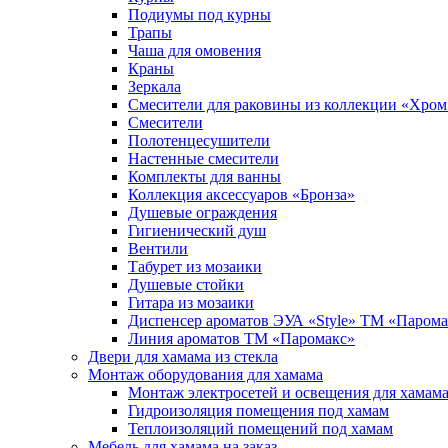
Подиумы под курны
Трапы
Чаша для омовения
Краны
Зеркала
Смесители для раковины из коллекции «Хром
Смесители
Полотенцесушители
Настенные смесители
Комплекты для ванны
Коллекция аксессуаров «Бронза»
Душевые ограждения
Гигиенический душ
Вентили
Табурет из мозаики
Душевые стойки
Гитара из мозаики
Диспенсер ароматов ЭУА «Style» ТМ «Парома
Линия ароматов ТМ «Паромакс»
Двери для хамама из стекла
Монтаж оборудования для хамама
Монтаж электросетей и освещения для хамам
Гидроизоляция помещения под хамам
Теплоизоляций помещений под хамам
Мебель для хамама на заказ