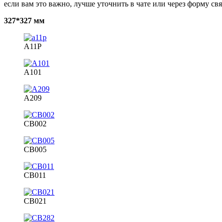
если вам это важно, лучше уточнить в чате или через форму свя
327*327 мм
A11P
A101
A209
CB002
CB005
CB011
CB021