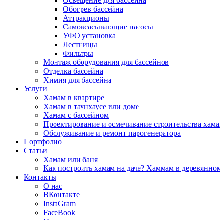
Освещение для бассейна
Обогрев бассейна
Аттракционы
Самовсасывающие насосы
УФО установка
Лестницы
Фильтры
Монтаж оборудования для бассейнов
Отделка бассейна
Химия для бассейна
Услуги
Хамам в квартире
Хамам в таунхаусе или доме
Хамам с бассейном
Проектирование и осмечивание строительства хама
Обслуживание и ремонт парогенератора
Портфолио
Статьи
Хамам или баня
Как построить хамам на даче? Хаммам в деревянно
Контакты
О нас
ВКонтакте
InstaGram
FaceBook