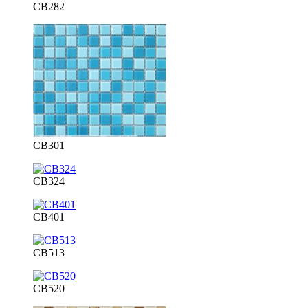
CB282
CB301
CB324
CB401
CB513
CB520