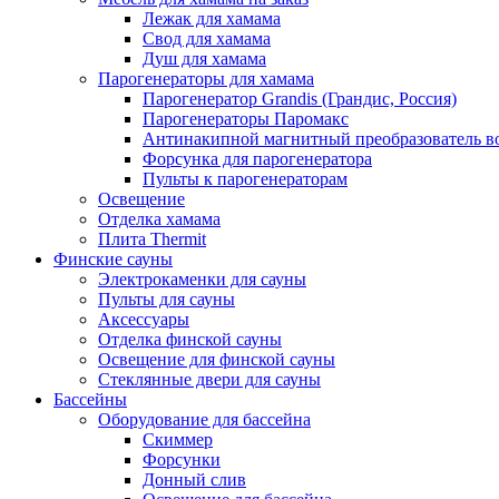
Лежак для хамама
Свод для хамама
Душ для хамама
Парогенераторы для хамама
Парогенератор Grandis (Грандис, Россия)
Парогенераторы Паромакс
Антинакипной магнитный преобразователь 
Форсунка для парогенератора
Пульты к парогенераторам
Освещение
Отделка хамама
Плита Thermit
Финские сауны
Электрокаменки для сауны
Пульты для сауны
Аксессуары
Отделка финской сауны
Освещение для финской сауны
Стеклянные двери для сауны
Бассейны
Оборудование для бассейна
Скиммер
Форсунки
Донный слив