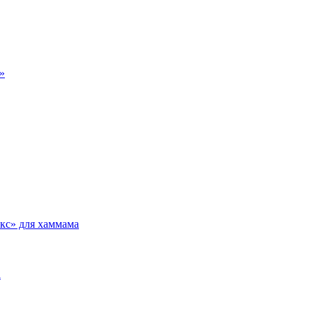
»
кс» для хаммама
а